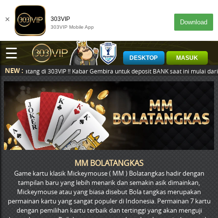
×
303VIP
Download
303VIP Mobile App
☰
DESKTOP
MASUK
NEW :
lamat Datang di 303VIP !! Kabar Gembira untuk deposit BANK saat ini mulai d
MM BOLATANGKAS
Game kartu klasik Mickeymouse ( MM ) Bolatangkas hadir dengan
tampilan baru yang lebih menarik dan semakin asik dimainkan,
Mickeymouse atau yang biasa disebut Bola tangkas merupakan
permainan kartu yang sangat populer di Indonesia. Permainan 7 kartu
dengan pemilihan kartu terbaik dan tertinggi yang akan menguji