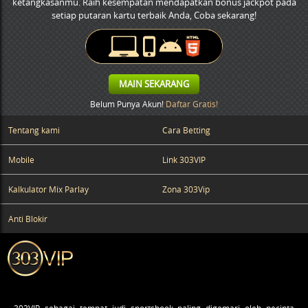
ketangkasanmu. Raih kesempatan mendapatkan bonus jackpot pada
setiap putaran kartu terbaik Anda, Coba sekarang!
MAIN SEKARANG
Belum Punya Akun!
Daftar Gratis!
Tentang kami
Cara Betting
Mobile
Link 303VIP
Kalkulator Mix Parlay
Zona 303Vip
Anti Blokir
303VIP
sebagai tempat judi sportsbook paling digemari oleh pecinta