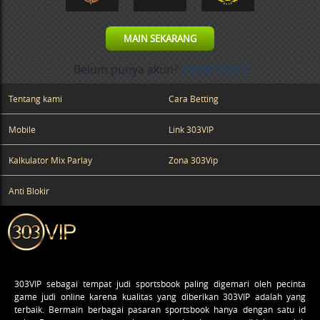
MAIN SEKARANG
Belum punya akun?
Daftar disini
Tentang kami
Cara Betting
Mobile
Link 303VIP
Kalkulator Mix Parlay
Zona 303Vip
Anti Blokir
303VIP
sebagai tempat judi sportsbook paling digemari oleh pecinta
game judi online karena kualitas yang diberikan 303VIP adalah yang
terbaik. Bermain berbagai pasaran sportsbook hanya dengan satu id