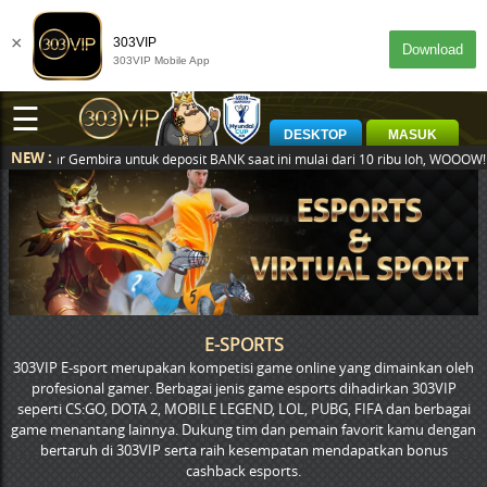
×
303VIP
Download
303VIP Mobile App
☰
DESKTOP
MASUK
NEW :
P !! Kabar Gembira untuk deposit BANK saat ini mulai dari 10 ribu loh, WOO
E-SPORTS
303VIP E-sport merupakan kompetisi game online yang dimainkan oleh
profesional gamer. Berbagai jenis game esports dihadirkan 303VIP
seperti CS:GO, DOTA 2, MOBILE LEGEND, LOL, PUBG, FIFA dan berbagai
game menantang lainnya. Dukung tim dan pemain favorit kamu dengan
bertaruh di 303VIP serta raih kesempatan mendapatkan bonus
cashback esports.